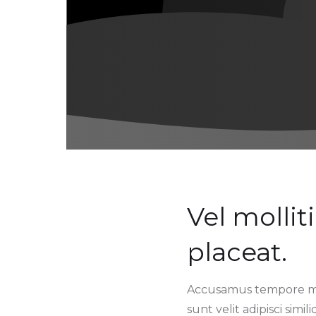
Vel mollit
placeat.
Accusamus tempore mag
sunt velit adipisci sim