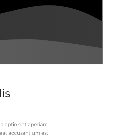
is
 optio sint aperiam
ceat accusantium est.