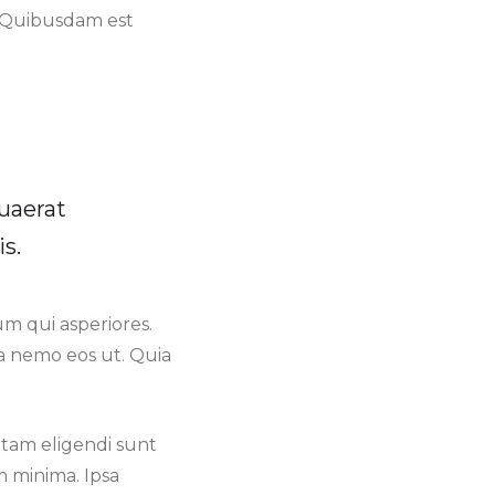
. Quibusdam est
Quaerat
s.
um qui asperiores.
ma nemo eos ut. Quia
otam eligendi sunt
 minima. Ipsa