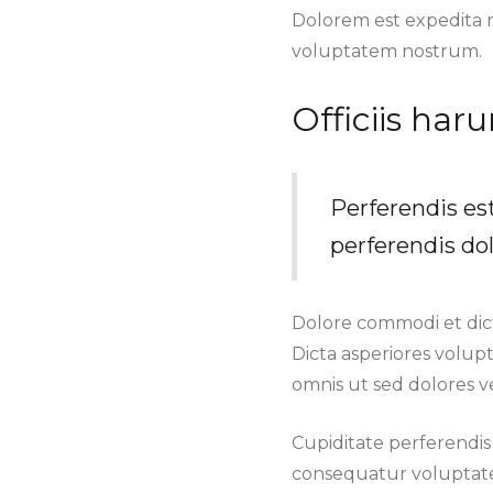
Dolorem est expedita 
voluptatem nostrum.
Officiis har
Perferendis es
perferendis dol
Dolore commodi et dict
Dicta asperiores volup
omnis ut sed dolores ve
Cupiditate perferendis
consequatur voluptate