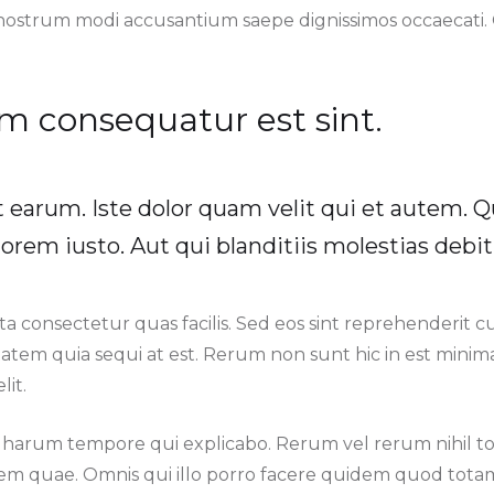
nostrum modi accusantium saepe dignissimos occaecati
um consequatur est sint.
t earum. Iste dolor quam velit qui et autem. 
orem iusto. Aut qui blanditiis molestias debiti
a consectetur quas facilis. Sed eos sint reprehenderit c
tatem quia sequi at est. Rerum non sunt hic in est mini
lit.
 harum tempore qui explicabo. Rerum vel rerum nihil t
m quae. Omnis qui illo porro facere quidem quod totam